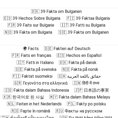
🇩🇰 39 Fakta om Bulgarien
🇪🇸 39 Hechos Sobre Bulgaria
🇫🇮 39 Faktaa Bulgaria
🇫🇷 39 Faits sur Bulgarie
🇮🇹 39 Fatti su Bulgaria
🇳🇴 39 Fakta om Bulgaria
🇸🇪 39 Fakta om Bulgarien
🌍 Facts
🇩🇪 Fakten auf Deutsch
🇫🇷 Faits en français
🇪🇸 Hechos en Español
🇮🇹 Fatti in Italiano
🇩🇰 Fakta på dansk
🇸🇪 Fakta på svenska
🇳🇴 Fakta på norsk
🇫🇮 Faktat suomeksi
🇸🇦 حقائق باللغة العربية
🇬🇷 Γεγονότα στα ελληνικά
🇮🇳 हिंदी में तथ्य
🇮🇩 Fakta dalam Bahasa Indonesia
🇯🇵 日本語の事実
🇰🇷 한국어로 된 사실
🇲🇾 Fakta dalam Bahasa Melayu
🇳🇱 Feiten in het Nederlands
🇵🇱 Fakty po polsku
🇷🇴 Fapte în română
🇷🇺 Факты на русском
🇹🇭 ข้อเท็จจริงเป็นภาษาไทย
🇻🇳 Sự thật bằng tiếng Việt