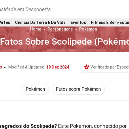
osidade em Descoberta
 Artes
Ciência Da Terra E Da Vida
Eventos
Fitness E Bem-Esta
Home
Personagens
Pokémon
 Fatos Sobre Scolipede (Pokém
tt
Modified & Updated:
19 Dez 2024
Verificado por Especi
Pokémon
Fatos sobre Pokémon
 segredos do Scolipede?
Este Pokémon, conhecido por