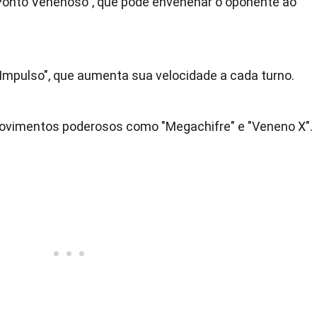
 "Ponto Venenoso", que pode envenenar o oponente ao
"Impulso", que aumenta sua velocidade a cada turno.
ovimentos poderosos como "Megachifre" e "Veneno X".