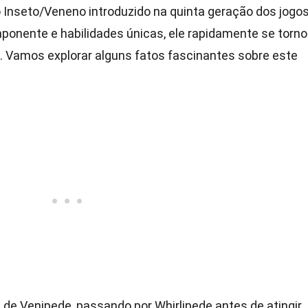
 Inseto/Veneno introduzido na quinta geração dos jogo
onente e habilidades únicas, ele rapidamente se torn
s. Vamos explorar alguns fatos fascinantes sobre este
l de Venipede, passando por Whirlipede antes de atingir