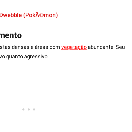
e Dwebble (PokÃ©mon)
amento
estas densas e áreas com
vegetação
abundante. Seu
o quanto agressivo.