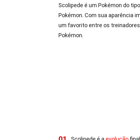
Scolipede é um Pokémon do tipo
Pokémon. Com sua aparência imp
um favorito entre os treinadore
Pokémon.
01
Scolipede é a
evolução
fina