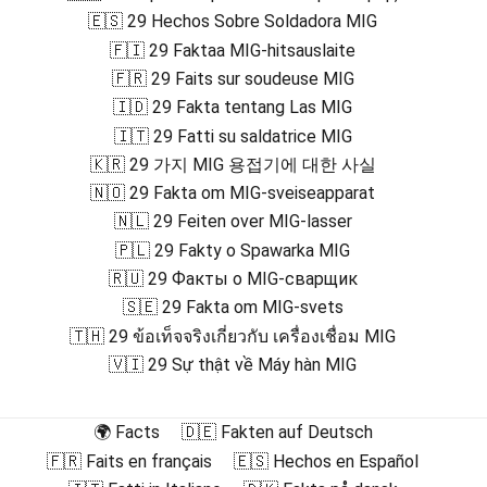
🇪🇸 29 Hechos Sobre Soldadora MIG
🇫🇮 29 Faktaa MIG-hitsauslaite
🇫🇷 29 Faits sur soudeuse MIG
🇮🇩 29 Fakta tentang Las MIG
🇮🇹 29 Fatti su saldatrice MIG
🇰🇷 29 가지 MIG 용접기에 대한 사실
🇳🇴 29 Fakta om MIG-sveiseapparat
🇳🇱 29 Feiten over MIG-lasser
🇵🇱 29 Fakty o Spawarka MIG
🇷🇺 29 Факты о MIG-сварщик
🇸🇪 29 Fakta om MIG-svets
🇹🇭 29 ข้อเท็จจริงเกี่ยวกับ เครื่องเชื่อม MIG
🇻🇮 29 Sự thật về Máy hàn MIG
🌍 Facts
🇩🇪 Fakten auf Deutsch
🇫🇷 Faits en français
🇪🇸 Hechos en Español