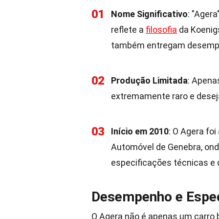
01
Nome Significativo
: "Agera
reflete a
filosofia
da Koenig
também entregam desempe
02
Produção Limitada
: Apena
extremamente raro e deseja
03
Início em 2010
: O Agera fo
Automóvel de Genebra, on
especificações técnicas e d
Desempenho e Espec
O Agera não é apenas um carro b