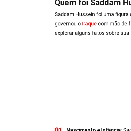
Quem foi Saddam H
Saddam Hussein foi uma figura 
governou o
Iraque
com mão de fe
explorar alguns fatos sobre sua
01
Nascimento e Infância
: Sa