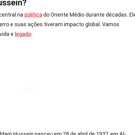
ussein?
central na
política
do Oriente Médio durante décadas. El
rro e suas ações tiveram impacto global. Vamos
 vida e
legado
.
ddam Hussein nasceu em 28 de abril de 1937, em Al-