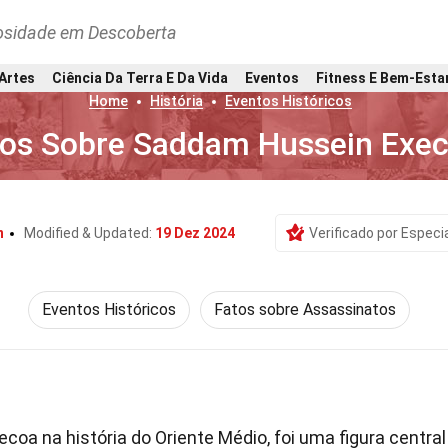
osidade em Descoberta
 Artes
Ciência Da Terra E Da Vida
Eventos
Fitness E Bem-Esta
Home
História
Eventos Históricos
tos Sobre Saddam Hussein Exe
n
Modified & Updated:
19 Dez 2024
Verificado por Especi
Eventos Históricos
Fatos sobre Assassinatos
a na história do Oriente Médio, foi uma figura central