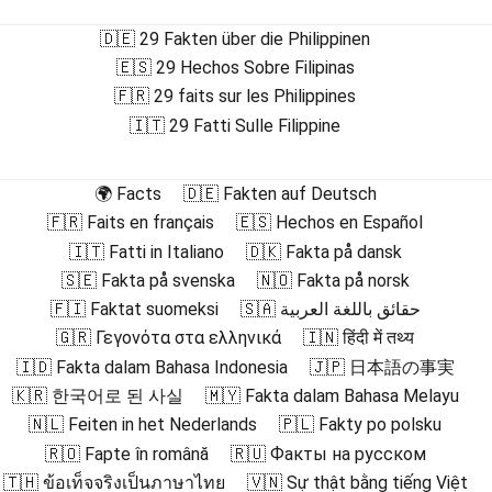
🇩🇪 29 Fakten über die Philippinen
🇪🇸 29 Hechos Sobre Filipinas
🇫🇷 29 faits sur les Philippines
🇮🇹 29 Fatti Sulle Filippine
🌍 Facts
🇩🇪 Fakten auf Deutsch
🇫🇷 Faits en français
🇪🇸 Hechos en Español
🇮🇹 Fatti in Italiano
🇩🇰 Fakta på dansk
🇸🇪 Fakta på svenska
🇳🇴 Fakta på norsk
🇫🇮 Faktat suomeksi
🇸🇦 حقائق باللغة العربية
🇬🇷 Γεγονότα στα ελληνικά
🇮🇳 हिंदी में तथ्य
🇮🇩 Fakta dalam Bahasa Indonesia
🇯🇵 日本語の事実
🇰🇷 한국어로 된 사실
🇲🇾 Fakta dalam Bahasa Melayu
🇳🇱 Feiten in het Nederlands
🇵🇱 Fakty po polsku
🇷🇴 Fapte în română
🇷🇺 Факты на русском
🇹🇭 ข้อเท็จจริงเป็นภาษาไทย
🇻🇳 Sự thật bằng tiếng Việt