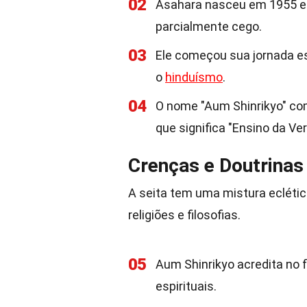
02
Asahara nasceu em 1955 em
parcialmente cego.
03
Ele começou sua jornada esp
o
hinduísmo
.
04
O nome "Aum Shinrikyo" com
que significa "Ensino da V
Crenças e Doutrinas
A seita tem uma mistura ecléti
religiões e filosofias.
05
Aum Shinrikyo acredita no 
espirituais.