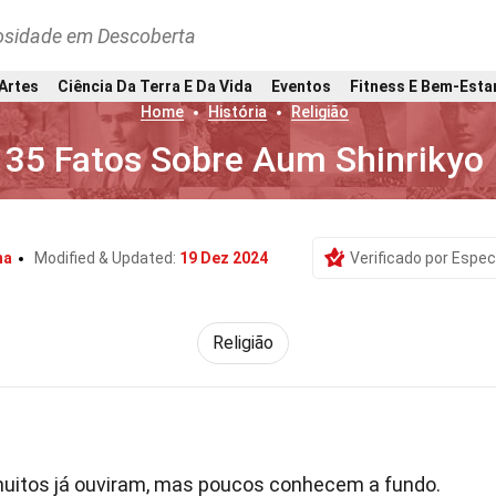
osidade em Descoberta
 Artes
Ciência Da Terra E Da Vida
Eventos
Fitness E Bem-Esta
Home
História
Religião
35 Fatos Sobre Aum Shinrikyo
na
Modified & Updated:
19 Dez 2024
Verificado por Espec
Religião
itos já ouviram, mas poucos conhecem a fundo.